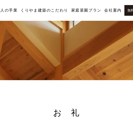
職人の手業
くりやま建築のこだわり
家庭菜園プラン
会社案内
無
お 礼