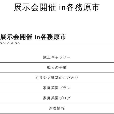
展示会開催 in各務原市
各務原で展示会が開催…
展示会開催 in各務原市
Read More »
2019.8.20
|
コメントはまだありません
|
新着情報
施工ギャラリー
職人の手業
くりやま建築のこだわり
家庭菜園プラン
家庭菜園ブログ
新着情報