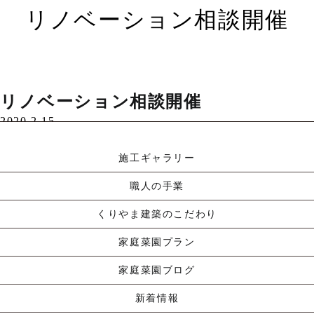
リノベーション相談開催
前回ご来場頂いたお客…
リノベーション相談開催
Read More »
2020.2.15
|
コメントはまだありません
|
新着情報
施工ギャラリー
職人の手業
くりやま建築のこだわり
家庭菜園プラン
家庭菜園ブログ
新着情報