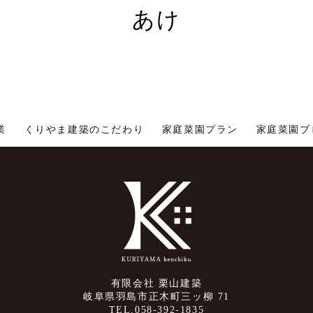
あけ
業
くりやま建築のこだわり
家庭菜園プラン
家庭菜園ブ
有限会社 栗山建築
岐阜県羽島市正木町三ッ柳 71
TEL.058-392-1835