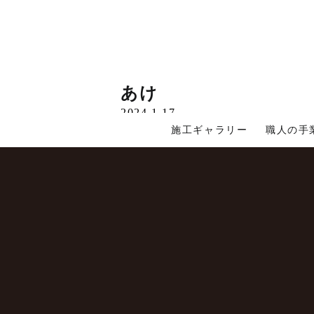
こんにちは。年末の急…
あけ
Read More »
2024.1.17
|
コメントはまだありません
|
施工ギャラリー
職人の手
ブログ