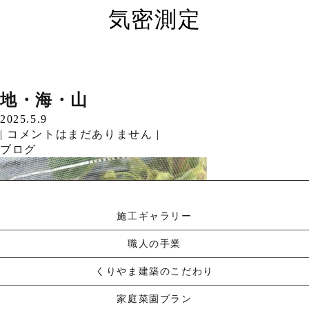
気密測定
弊社は全棟気密測定を…
気密測定
気密測定
地・海・山
Read More »
2025.5.31
2025.5.31
2025.5.9
弊社は全棟気密測定を…
|
|
|
コメントはまだありません
コメントはまだありません
コメントはまだありません
|
|
|
Read More »
新着情報
新着情報
ブログ
こんにちは。5月に入…
Read More »
施工ギャラリー
職人の手業
くりやま建築のこだわり
家庭菜園プラン