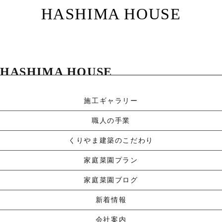
HASHIMA HOUSE
Read More »
HASHIMA HOUSE
2026.2.13
|
コメントはまだありません
|
施工ギャラリー
事例紹介
職人の手業
くりやま建築のこだわり
家庭菜園プラン
家庭菜園ブログ
新着情報
会社案内