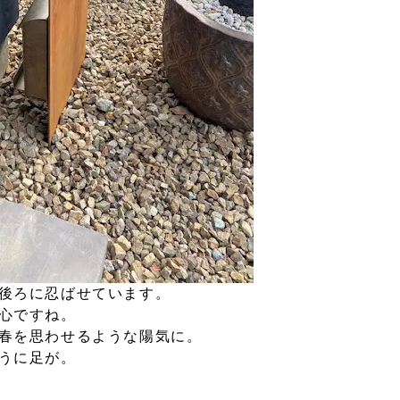
後ろに忍ばせています。
心ですね。
春を思わせるような陽気に。
うに足が。