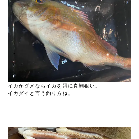
イカがダメならイカを餌に真鯛狙い。
イカダイと言う釣り方ね。