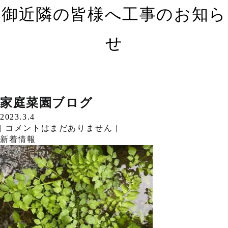
御近隣の皆様へ工事のお知ら
せ
この度、羽島市にて住…
2023.3.13
御近隣の皆様へ工事のお知らせ
家庭菜園ブログ
こだわり施工
ごほうび
こだわり施工
こだわり施工
家庭菜園ブログ
Read More »
|
コメントはまだありません
|
2023.3.31
2023.3.31
2023.3.28
2023.3.22
2023.3.18
2023.3.4
2023.3.4
家庭菜園ブログをはじ…
ブログ
|
|
|
|
|
|
|
コメントはまだありません
コメントはまだありません
コメントはまだありません
コメントはまだありません
コメントはまだありません
コメントはまだありません
コメントはまだありません
|
|
|
|
|
|
|
Read More »
新着情報
新着情報
新着情報
ブログ
新着情報
新着情報
新着情報
玄関廻りの基礎断熱。…
Read More »
こんにちは。最近の新…
Read More »
やはり大事な個所には…
Read More »
こんにちは。季節は既…
Read More »