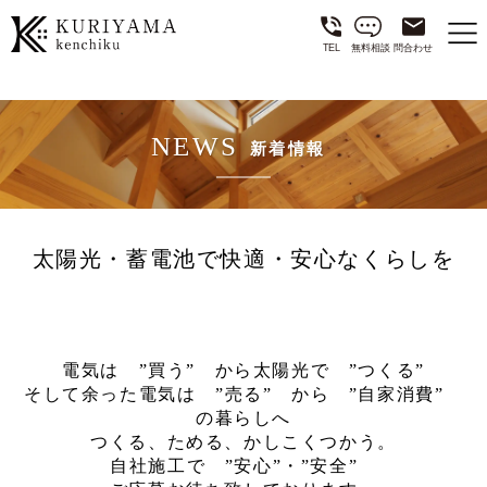
TEL
無料相談
問合わせ
NEWS
新着情報
太陽光・蓄電池で快適・安心なくらしを
電気は ”買う” から太陽光で ”つくる”
そして余った電気は ”売る” から ”自家消費”
の暮らしへ
つくる、ためる、かしこくつかう。
自社施工で ”安心”・”安全”