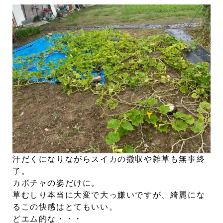
汗だくになりながらスイカの撤収や雑草も無事終
了。
カボチャの姿だけに。
草むしり本当に大変で大っ嫌いですが、綺麗にな
るこの快感はとてもいい。
どエム的な・・・