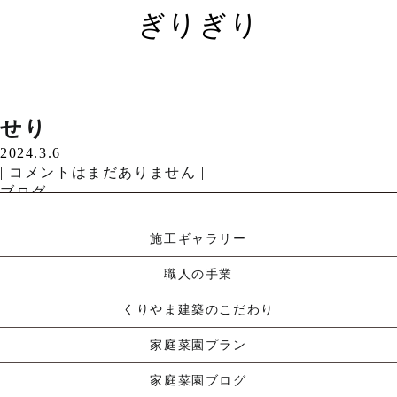
ぎりぎり
こんにちは。天気が乱…
ぎりぎり
せり
Read More »
2024.3.28
2024.3.6
こんにちは。少し前に…
|
|
コメントはまだありません
コメントはまだありません
|
|
Read More »
ブログ
ブログ
施工ギャラリー
職人の手業
くりやま建築のこだわり
家庭菜園プラン
家庭菜園ブログ