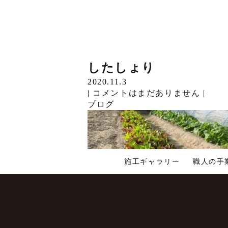
こんにちは。 &nb…
せんぱい
かぶ
ほっこり
したしょり
Read More »
2020.11.26
2020.11.19
2020.11.11
2020.11.3
こんにちは。 &nb…
|
|
|
|
コメントはまだありません
コメントはまだありません
コメントはまだありません
コメントはまだありません
|
|
|
|
Read More »
ブログ
ブログ
ブログ
ブログ
こんに…
Read More »
こんにちは。 &nb…
Read More »
施工ギャラリー
職人の手