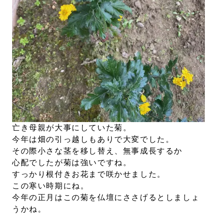
亡き母親が大事にしていた菊。
今年は畑の引っ越しもありで大変でした。
その際小さな茎を移し替え、無事成長するか
心配でしたが菊は強いですね。
すっかり根付きお花まで咲かせました。
この寒い時期にね。
今年の正月はこの菊を仏壇にささげるとしましょ
うかね。