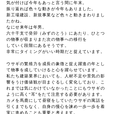
気が付けば今年もあっと言う間に年末。
振り返れば色々な動きが今年もありました。
新工場建設、新規事業など色々と動きまわりまし
たかね。
なにせ来年は年男。
六十干支で癸卯（みずのとう）にあたり、ひとつ
の物事が収まりまた次の物事への移行を
していく段階にあるそうです。
非常にタイミングがいい時期だと捉えています。
ウサギの繁殖力を成長の象徴と捉え躍進の年とし
て物事を成していけると心を躍らせています。
私たち建築業界においても、人材不足や景気の影
響をうけ価値観が目まぐるしく変化しており、こ
れまでは気にかけていなかったことにもウサギの
ように高く“耳”をたて注意する必要があります。
カメを馬鹿にして昼寝をしていたウサギの寓話を
引くまでもなく、自身の慢心を諫め一歩一歩を着
実に進めることも重要と考えます。