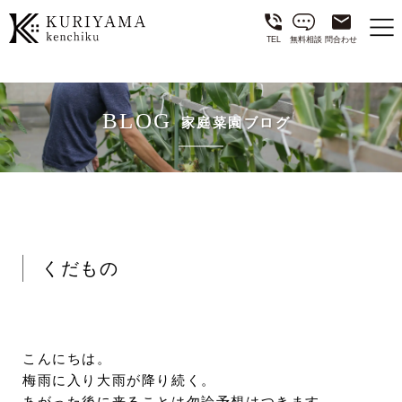
TEL
無料相談
問合わせ
BLOG
家庭菜園ブログ
くだもの
こんにちは。
梅雨に入り大雨が降り続く。