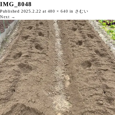
IMG_8048
Published
2025.2.22
at
480 × 640
in
さむい
Next
→