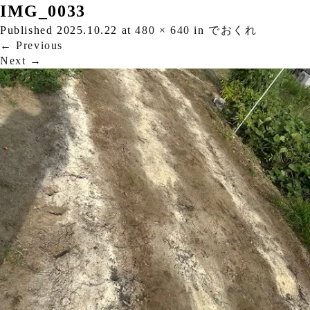
IMG_0033
Published
2025.10.22
at
480 × 640
in
でおくれ
←
Previous
Next
→