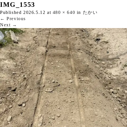
IMG_1553
Published
2026.5.12
at
480 × 640
in
たかい
←
Previous
Next
→