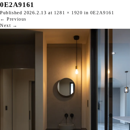
0E2A9161
Published
2026.2.13
at
1281 × 1920
in
0E2A9161
←
Previous
Next
→