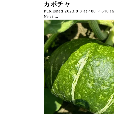
カボチャ
Published
2023.8.8
at
480 × 640
i
Next
→