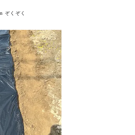
in
ぞくぞく