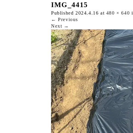
IMG_4415
Published
2024.4.16
at
480 × 640
←
Previous
Next
→