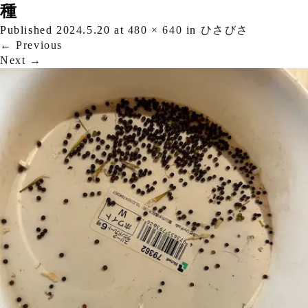
種
Published
2024.5.20
at
480 × 640
in
ひさびさ
←
Previous
Next
→