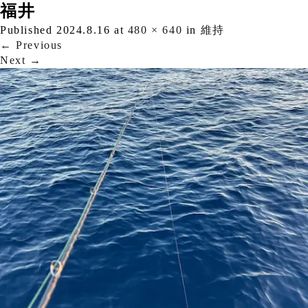
福井
Published
2024.8.16
at
480 × 640
in
維持
←
Previous
Next
→