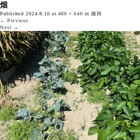
畑
Published
2024.8.16
at
480 × 640
in
維持
←
Previous
Next
→