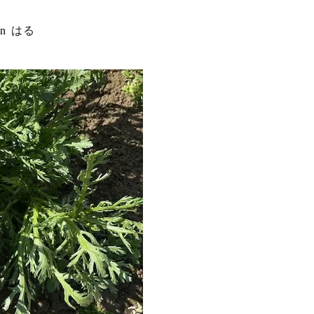
in
はる