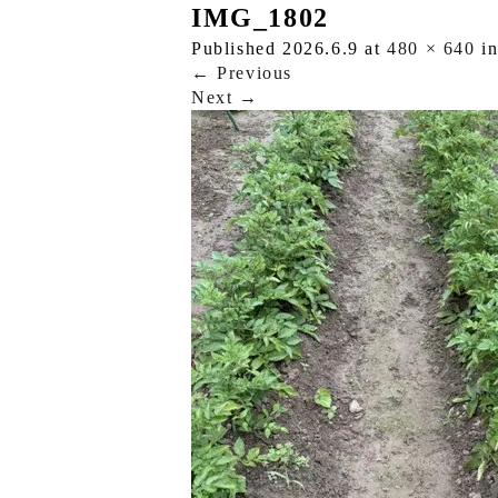
IMG_1802
Published
2026.6.9
at
480 × 640
i
←
Previous
Next
→