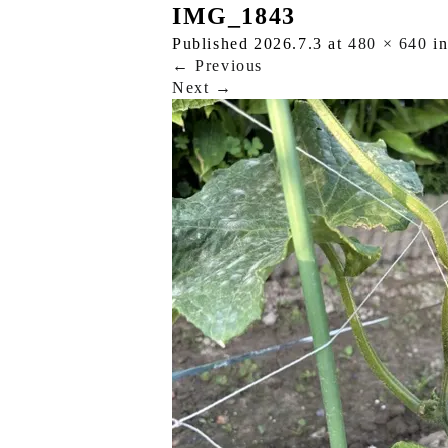
IMG_1843
Published
2026.7.3
at
480 × 640
i
←
Previous
Next
→