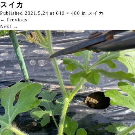
スイカ
Published
2021.5.24
at
640 × 480
in
スイカ
←
Previous
Next
→