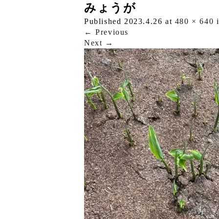
みょうが
Published
2023.4.26
at
480 × 640
←
Previous
Next
→