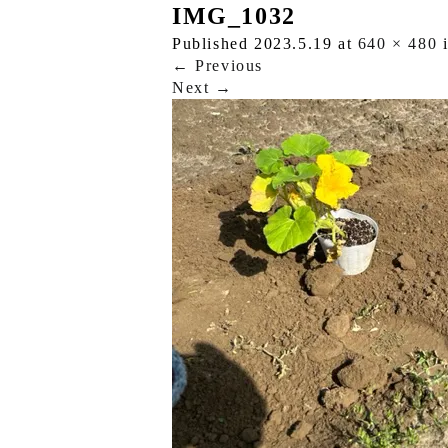
IMG_1032
Published
2023.5.19
at
640 × 480
←
Previous
Next
→