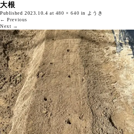
大根
Published
2023.10.4
at
480 × 640
in
ようき
←
Previous
Next
→